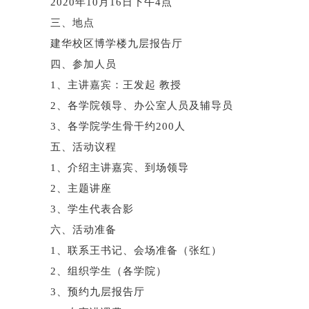
2020年
10
月
16
日下午
4
点
三、地点
建华校区博学楼九层报告厅
四、参加人员
1、主讲嘉宾：
王发起
教授
2、各学院领导、办公室人员及辅导员
3、各学院学生骨干约200人
五、活动议程
1、介绍主讲嘉宾、到场领导
2、主题讲座
3、学生代表合影
六、活动准备
1、联系
王
书记、会场准备（
张红
）
2、组织学生（各学院）
3、预约九层报告厅