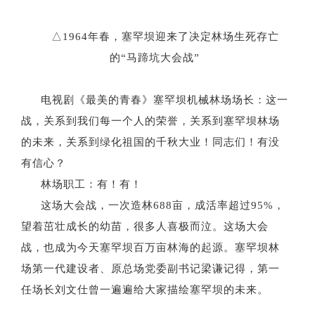
△1964
年春，塞罕坝迎来了决定林场生死存亡
的
“
马蹄坑大会战
”
电视剧《最美的青春》塞罕坝机械林场场长：这一
战，关系到我们每一个人的荣誉，关系到塞罕坝林场
的未来，关系到绿化祖国的千秋大业！同志们！有没
有信心？
林场职工：有！有！
这场大会战，一次造林
688亩，成活率超过95%，
望着茁壮成长的幼苗，很多人喜极而泣。这场大会
战，也成为今天塞罕坝百万亩林海的起源。塞罕坝林
场第一代建设者、原总场党委副书记梁谦记得，第一
任场长刘文仕曾一遍遍给大家描绘塞罕坝的未来
。